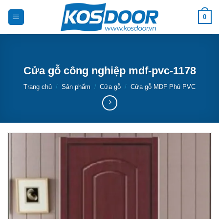
Bỏ
0
qua
nội
dung
Cửa gỗ công nghiệp mdf-pvc-1178
Trang chủ
/
Sản phẩm
/
Cửa gỗ
/
Cửa gỗ MDF Phủ PVC