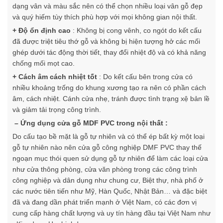
dạng vân và màu sắc nên có thể chọn nhiều loại vân gỗ đẹp
và quý hiếm tùy thích phù hợp với mọi không gian nội thất.
+ Độ ổn định cao
: Không bị cong vênh, co ngót do kết cấu
đã được triệt tiêu thớ gỗ và không bị hiện tượng hở các mối
ghép dưới tác động thời tiết, thay đổi nhiệt độ và có khả năng
chống mối mọt cao.
+ Cách âm cách nhiệt tốt
: Do kết cấu bên trong cửa có
nhiều khoảng trống do khung xương tạo ra nên có phần cách
âm, cách nhiệt. Cánh cửa nhẹ, tránh được tình trạng xệ bản lề
và giảm tải trọng công trình.
– Ứng dụng cửa gỗ MDF PVC trong nội thất :
Do cấu tạo bề mặt là gỗ tự nhiên và có thể ép bất kỳ một loại
gỗ tự nhiên nào nên cửa gỗ công nghiệp DMF PVC thay thế
ngoạn mục thói quen sử dụng gỗ tự nhiên để làm các loại cửa
như cửa thông phòng, cửa văn phòng trong các công trình
công nghiệp và dân dụng như chung cư, Biệt thự, nhà phố ở
các nước tiên tiến như Mỹ, Hàn Quốc, Nhật Bản… và đặc biệt
đã và đang dần phát triển mạnh ở Việt Nam, có các đơn vị
cung cấp hàng chất lượng và uy tín hàng đầu tại Việt Nam như