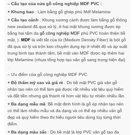
– Cấu tạo của cửa gỗ công nghiệp MDF PVC :
+ Khung bao
: Làm bằng gỗ ghép phủ Mdf Melamine
+ Cấu tạo cánh
: Khung xương cánh được làm bằng gỗ thông
new zealand đã qua xử lý, ở hai mặt khung xương được ép
bằng hai tấm da
gỗ công nghiệp MDF
phủ PVC hoàn thiện bề
mặt, ).
MDF
là viết tắt của từ (Medium Density Fiber) là bột gỗ
đã qua xử lý và trộn keo chuyên dụng ép ở nhiệt độ và áp suất
trung bình tạo thành tấm, bề mặt ván MDF được ép thêm hai
lớp Melamine (nhựa tổng hợp tạo vân gỗ sang trọng hiện đại)
.
– Ưu điểm cửa gỗ công nghiệp MDF PVC:
+ Độ thẩm mỹ cao và giá rẻ
: Do bề mặt PVC giả vân gỗ
nhân tạo nên có thể làm giả được rất nhiều vật liệu quý hiếm
và đắt tiền nhưng giá thành rẻ hơn vật liệu tự nhiên nhiều lần.
+ Đa dạng mẫu mã
:Bề mặt định hình là gỗ ép nhân tạo nên
có thể làm nhiều mẫu và đa dạng và có thể ép nhiều vân gỗ
đẹp và quý hiếm theo thị hiếu người tiêu dùng tùy từng thời
điểm.
+ Đa dạng màu sắc
: Do bề mặt là lớp PVC vân gỗ tạo đa