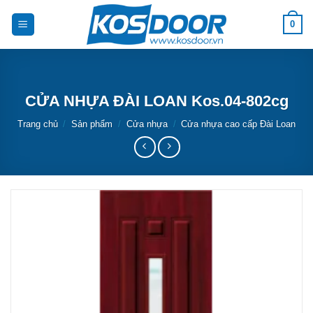
Bỏ
0
qua
nội
dung
CỬA NHỰA ĐÀI LOAN Kos.04-802cg
Trang chủ
/
Sản phẩm
/
Cửa nhựa
/
Cửa nhựa cao cấp Đài Loan