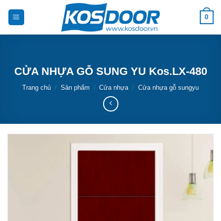
Bỏ
0
qua
nội
dung
CỬA NHỰA GỖ SUNG YU Kos.LX-480
Trang chủ
/
Sản phẩm
/
Cửa nhựa
/
Cửa nhựa gỗ sungyu