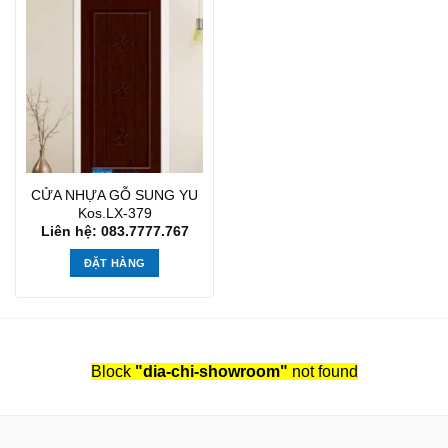
CỬA NHỰA GỖ SUNG YU
Kos.LX-379
Liên hệ: 083.7777.767
ĐẶT HÀNG
Block
"dia-chi-showroom"
not found