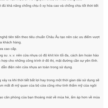
i đủ khả năng chống chịu ô xy hóa cao và chống chịu tốt thời tiết
 nghệ tiên tiến theo tiêu chuẩn Châu Âu tạo nên các ưu điểm vượt
ủa khách hàng.
ựa cao cấp.
ng su .v..v. nên cửa nhựa có độ khít kín tối đa, cách âm hoàn hảo
h hợp cho những công trình ở đô thị, mặt đường cần sự yên tĩnh.
, dẫn điện nên cửa nhựa an toàn trong sử dụng.
ảy ra khi thời tiết bất lợi hay trong một thời gian dài sử dụng sẽ
làm mất đi mỹ quan của bộ cửa cũng như tính thẩm mỹ của ngôi
 tạo căn phòng của bạn thoáng mát về mùa hè, ấm áp hơn về mùa