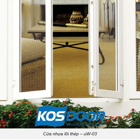
Cửa nhựa lõi thép – uW-03