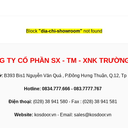
Block
"dia-chi-showroom"
not found
G TY CỔ PHẦN SX - TM - XNK TRƯỜN
ở:
B393 Bis1 Nguyễn Văn Quá , P.Đông Hưng Thuận, Q.12, T
Hotline: 0834.777.666 - 083.7777.767
Điện thoại:
(028) 38 941 580 - Fax : (028) 38 941 581
Website:
kosdoor.vn - Email: sales@kosdoor.vn