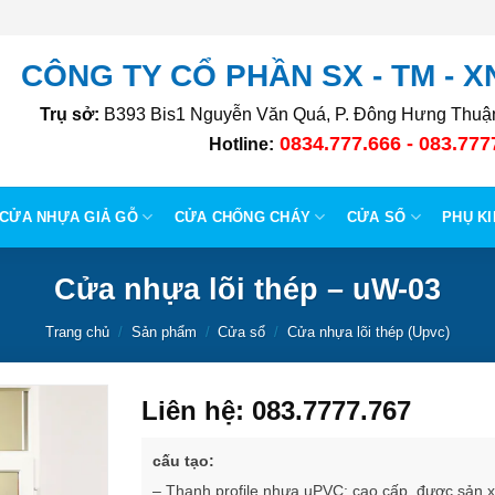
CÔNG TY CỔ PHẦN SX - TM - 
Trụ sở:
B393 Bis1 Nguyễn Văn Quá, P. Đông Hưng Thuận
0834.777.666 - 083.777
Hotline:
CỬA NHỰA GIẢ GỖ
CỬA CHỐNG CHÁY
CỬA SỔ
PHỤ K
Cửa nhựa lõi thép – uW-03
Trang chủ
/
Sản phẩm
/
Cửa sổ
/
Cửa nhựa lõi thép (Upvc)
Liên hệ: 083.7777.767
cấu tạo:
– Thanh profile nhựa uPVC: cao cấp, được sản 