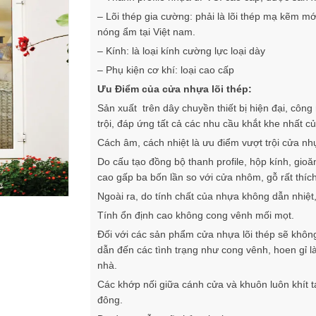
– Lõi thép gia cường: phải là lõi thép mạ kẽm mớ
nóng ẩm tại Việt nam.
– Kính: là loại kính cường lực loại dày
– Phụ kiện cơ khí: loại cao cấp
Ưu Điểm của cửa nhựa lõi thép:
Sản xuất trên dây chuyền thiết bị hiện đại, công
trội, đáp ứng tất cả các nhu cầu khắt khe nhất c
Cách âm, cách nhiệt là ưu điểm vượt trội cửa nh
Do cấu tạo đồng bộ thanh profile, hộp kính, gioă
cao gấp ba bốn lần so với cửa nhôm, gỗ rất thíc
Ngoài ra, do tính chất của nhựa không dẫn nhiệt
Tính ổn định cao không cong vênh mối mọt.
Đối với các sản phẩm cửa nhựa lõi thép sẽ không x
dẫn đến các tình trạng như cong vênh, hoen gỉ 
nhà.
Các khớp nối giữa cánh cửa và khuôn luôn khít
đông.