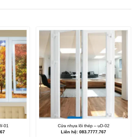
uW-01
Cửa nhựa lõi thép – uD-02
767
Liên hệ: 083.7777.767