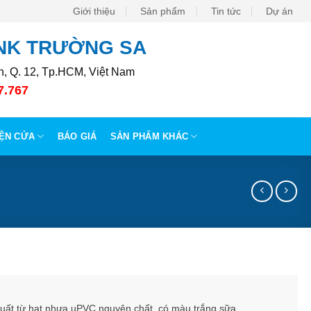
Giới thiệu
Sản phẩm
Tin tức
Dự án
XNK TRƯỜNG SA
, Q. 12, Tp.HCM, Việt Nam
7.767
IỆN CỬA
BÁO GIÁ
SẢN PHẨM KHÁC
xuất từ hạt nhựa uPVC nguyên chất, có màu trắng sữa