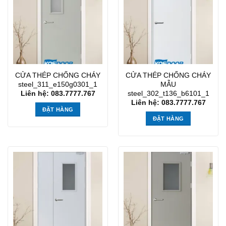
CỬA THÉP CHỐNG CHÁY
CỬA THÉP CHỐNG CHÁY
steel_311_e150g0301_1
MẪU
steel_302_t136_b6101_1
Liên hệ: 083.7777.767
Liên hệ: 083.7777.767
ĐẶT HÀNG
ĐẶT HÀNG