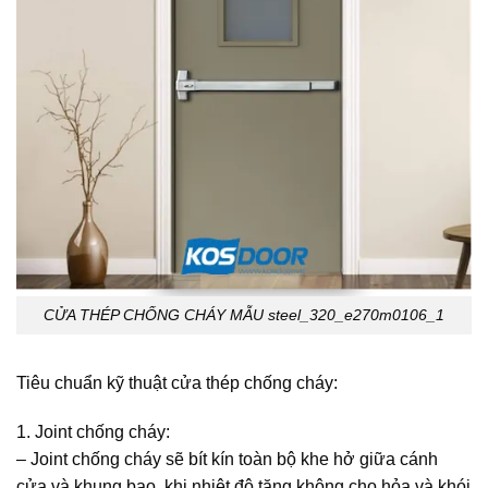
CỬA THÉP CHỐNG CHÁY MẪU steel_320_e270m0106_1
Tiêu chuẩn kỹ thuật cửa thép chống cháy:
1. Joint chống cháy:
– Joint chống cháy sẽ bít kín toàn bộ khe hở giữa cánh
cửa và khung bao, khi nhiệt độ tăng không cho hỏa và khói