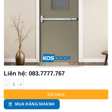
Liên hệ: 083.7777.767
CỬA THÉP CHỐNG CHÁY MẪU steel_320_e270m0106_1 số lượ
Đặt hàng
MUA HÀNG NHANH