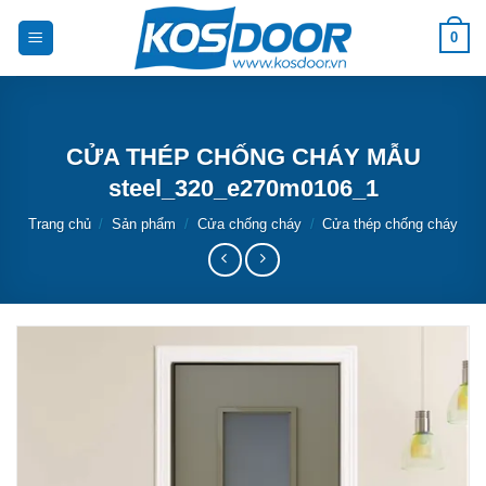
Bỏ
0
qua
nội
dung
CỬA THÉP CHỐNG CHÁY MẪU
steel_320_e270m0106_1
Trang chủ
/
Sản phẩm
/
Cửa chống cháy
/
Cửa thép chống cháy