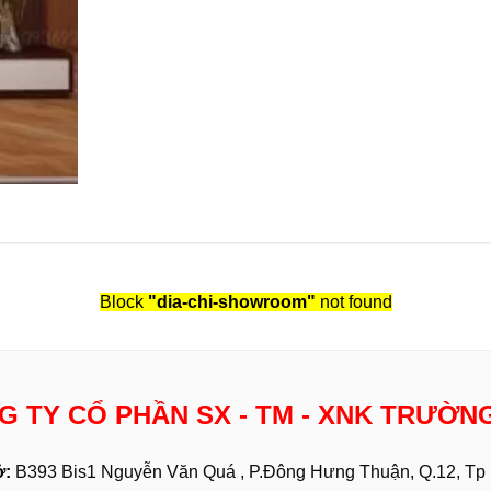
Block
"dia-chi-showroom"
not found
G TY CỔ PHẦN SX - TM - XNK TRƯỜN
ở:
B393 Bis1 Nguyễn Văn Quá , P.Đông Hưng Thuận, Q.12, T