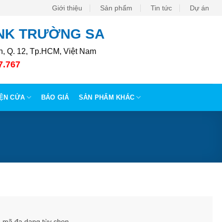
Giới thiệu
Sản phẩm
Tin tức
Dự án
XNK TRƯỜNG SA
, Q. 12, Tp.HCM, Việt Nam
7.767
IỆN CỬA
BÁO GIÁ
SẢN PHẨM KHÁC
u mã đa dạng tùy chọn