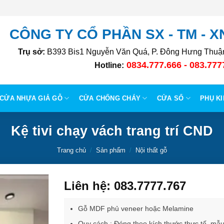
CÔNG TY CỔ PHẦN SX - TM - 
Trụ sở:
B393 Bis1 Nguyễn Văn Quá, P. Đông Hưng Thuận
0834.777.666 - 083.777
Hotline:
CỬA NHỰA GIẢ GỖ
CỬA CHỐNG CHÁY
CỬA SỔ
PHỤ K
Kệ tivi chạy vách trang trí CND
Trang chủ
/
Sản phẩm
/
Nội thất gỗ
Liên hệ: 083.7777.767
Gỗ MDF phủ veneer hoặc Melamine
Quy cách : Đóng theo kích thước thực tế, mẫ