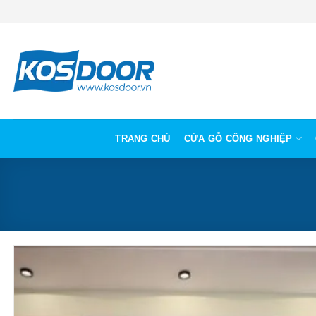
Bỏ
qua
nội
dung
TRANG CHỦ
CỬA GỖ CÔNG NGHIỆP