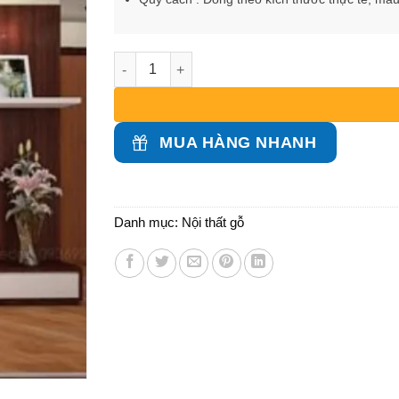
Kệ tivi chạy vách trang trí CND số lượng
MUA HÀNG NHANH
Danh mục:
Nội thất gỗ