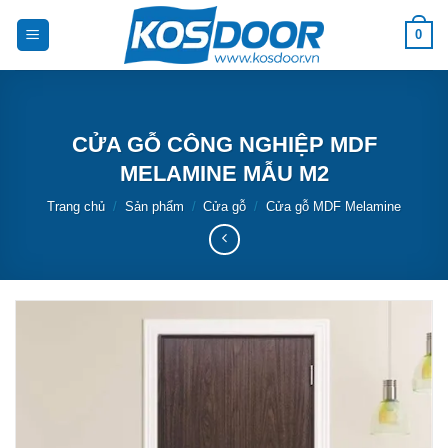
Bỏ
0
qua
nội
dung
CỬA GỖ CÔNG NGHIỆP MDF
MELAMINE MẪU M2
Trang chủ
/
Sản phẩm
/
Cửa gỗ
/
Cửa gỗ MDF Melamine