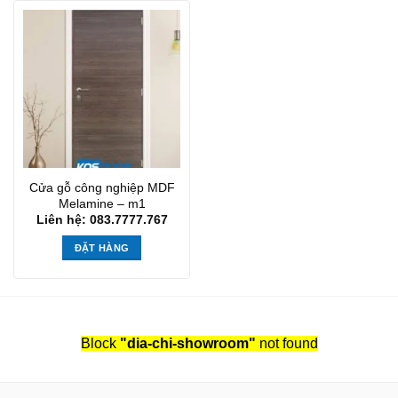
Cửa gỗ công nghiệp MDF
Melamine – m1
Liên hệ: 083.7777.767
ĐẶT HÀNG
Block
"dia-chi-showroom"
not found