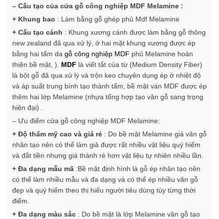
– Cấu tạo của cửa gỗ công nghiệp MDF Melamine :
+ Khung bao
: Làm bằng gỗ ghép phủ Mdf Melamine
+ Cấu tạo cánh
: Khung xương cánh được làm bằng gỗ thông
new zealand đã qua xử lý, ở hai mặt khung xương được ép
bằng hai tấm da
gỗ công nghiệp MDF
phủ Melamine hoàn
thiện bề mặt, ).
MDF
là viết tắt của từ (Medium Density Fiber)
là bột gỗ đã qua xử lý và trộn keo chuyên dụng ép ở nhiệt độ
và áp suất trung bình tạo thành tấm, bề mặt ván MDF được ép
thêm hai lớp Melamine (nhựa tổng hợp tạo vân gỗ sang trọng
hiện đại) .
– Ưu điểm cửa gỗ công nghiệp MDF Melamine:
+ Độ thẩm mỹ cao và giá rẻ
: Do bề mặt Melamine giả vân gỗ
nhân tạo nên có thể làm giả được rất nhiều vật liệu quý hiếm
và đắt tiền nhưng giá thành rẻ hơn vật liệu tự nhiên nhiều lần.
+ Đa dạng mẫu mã
:Bề mặt định hình là gỗ ép nhân tạo nên
có thể làm nhiều mẫu và đa dạng và có thể ép nhiều vân gỗ
đẹp và quý hiếm theo thị hiếu người tiêu dùng tùy từng thời
điểm.
+ Đa dạng màu sắc
: Do bề mặt là lớp Melamine vân gỗ tạo