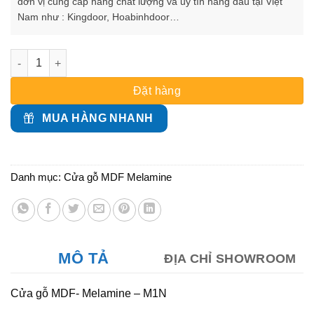
đơn vị cung cấp hàng chất lượng và uy tín hàng đầu tại Việt
Nam như : Kingdoor, Hoabinhdoor…
Cửa gỗ MDF- Melamine - M1N số lượng
Đặt hàng
MUA HÀNG NHANH
Danh mục:
Cửa gỗ MDF Melamine
MÔ TẢ
ĐỊA CHỈ SHOWROOM
Cửa gỗ MDF- Melamine – M1N