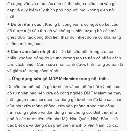
đa dạng vân và màu sắc nên có thể chọn nhiều loại vân gỗ
đẹp và quý hiếm tùy thích phù hợp với mọi không gian nội
thất.
+ Độ ổn định cao
: Không bị cong vênh, co ngót do kết cấu
đã được triệt tiêu thớ gỗ và không bị hiện tượng hở các mối
ghép dưới tác động thời tiết, thay đổi nhiệt độ và có khả năng
chống mối mọt cao.
+ Cách âm cách nhiệt tốt
: Do kết cấu bên trong cửa có
nhiều khoảng trống do khung xương tạo ra nên có phần cách
âm, cách nhiệt. Cánh cửa nhẹ, tránh được tình trạng xệ bản lề
và giảm tải trọng công trình.
– Ứng dụng cửa gỗ MDF Melamine trong nội thất :
Do cấu tạo bề mặt là gỗ tự nhiên và có thể ép bất kỳ một loại
gỗ tự nhiên nào nên cửa gỗ công nghiệp DMF Melamine thay
thế ngoạn mục thói quen sử dụng gỗ tự nhiên để làm các loại
cửa như cửa thông phòng, cửa văn phòng trong các công
trình công nghiệp và dân dụng như chung cư, Biệt thự, nhà
phố ở các nước tiên tiến như Mỹ, Hàn Quốc, Nhật Bản… và
đặc biệt đã và đang dần phát triển mạnh ở Việt Nam, có các