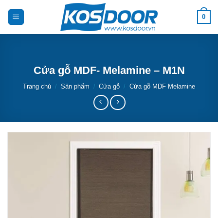
Bỏ
0
qua
nội
dung
Cửa gỗ MDF- Melamine – M1N
Trang chủ
/
Sản phẩm
/
Cửa gỗ
/
Cửa gỗ MDF Melamine